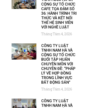
CỘNG SỰ TỔ CHỨC
CAFE TỌA ĐÀM SỐ
36: HÀNH TRÌNH TRI
THỨC VÀ KẾT NỐI
THẾ HỆ SINH VIÊN
VỚI NGHỀ LUẬT
Tháng Tám 4, 2026
CÔNG TY LUẬT
TNHH NAM HÀ VÀ
CỘNG SỰ TỔ CHỨC
BUỔI TẬP HUẤN
CHUYÊN MÔN VỚI
CHUYÊN ĐỀ: “PHÁP
LÝ VỀ HỢP ĐỒNG
TRONG LĨNH VỰC
BẤT ĐỘNG SẢN”
Tháng Tám 4, 2026
CÔNG TY LUẬT
TNHH NAM HÀ VÀ