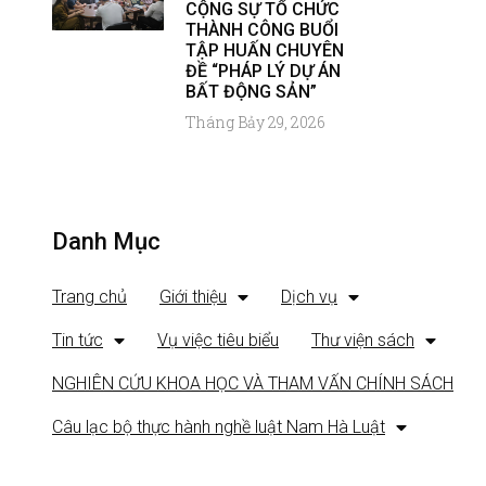
CỘNG SỰ TỔ CHỨC
THÀNH CÔNG BUỔI
TẬP HUẤN CHUYÊN
ĐỀ “PHÁP LÝ DỰ ÁN
BẤT ĐỘNG SẢN”
Tháng Bảy 29, 2026
Danh Mục
Trang chủ
Giới thiệu
Dịch vụ
Tin tức
Vụ việc tiêu biểu
Thư viện sách
NGHIÊN CỨU KHOA HỌC VÀ THAM VẤN CHÍNH SÁCH
Câu lạc bộ thực hành nghề luật Nam Hà Luật