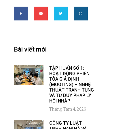
Bài viết mới
TẬP HUẤN SỐ 1:
HOẠT ĐỘNG PHIÊN
TÒA GIẢ ĐỊNH
(MOOTING) – NGHỆ
THUẬT TRANH TỤNG
VÀ TƯ DUY PHÁP LÝ
HỘI NHẬP
Tháng Tám 4, 2026
CÔNG TY LUẬT
TNHH NAM HÀ VÀ