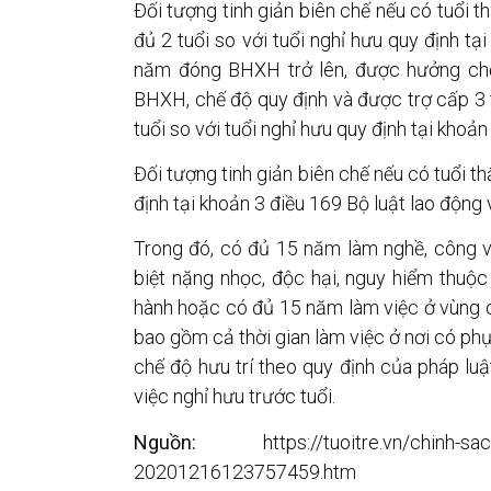
Đối tượng tinh giản biên chế nếu có tuổi thấ
đủ 2 tuổi so với tuổi nghỉ hưu quy định tạ
năm đóng BHXH trở lên, được hưởng chế 
BHXH, chế độ quy định và được trợ cấp 3 
tuổi so với tuổi nghỉ hưu quy định tại khoản
Đối tượng tinh giản biên chế nếu có tuổi thấ
định tại khoản 3 điều 169 Bộ luật lao độn
Trong đó, có đủ 15 năm làm nghề, công v
biệt nặng nhọc, độc hại, nguy hiểm thu
hành hoặc có đủ 15 năm làm việc ở vùng có
bao gồm cả thời gian làm việc ở nơi có phụ
chế độ hưu trí theo quy định của pháp luậ
việc nghỉ hưu trước tuổi.
Nguồn:
https://tuoitre.vn/chinh-sach-v
20201216123757459.htm