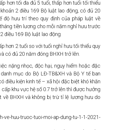
p hơn tối đa đủ 5 tuổi, thấp hơn tuổi tối thiểu
i khoản 2 điều 169 Bộ luật lao động, có đủ 20
độ hưu trí theo quy định của pháp luật về
tháng tiền lương cho mỗi năm nghỉ hưu trước
 2 điều 169 Bộ luật lao động.
p hơn 2 tuổi so với tuổi nghỉ hưu tối thiểu quy
g và có đủ 20 năm đóng BHXH trở lên.
iệc nặng nhọc, độc hại, nguy hiểm hoặc đặc
ộc danh mục do Bộ LĐ-TB&XH và Bộ Y tế ban
 điều kiện kinh tế – xã hội đặc biệt khó khăn
 cấp khu vực hệ số 0.7 trở lên thì được hưởng
t về BHXH và không bị trừ tỉ lệ lương hưu do
e-huu-truoc-tuoi-moi-ap-dung-tu-1-1-2021-