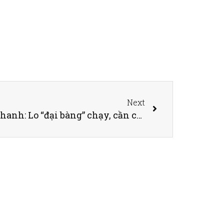
Next
Giá thuê đất leo cao, leo nhanh: Lo “đại bàng” chạy, cần có “lệnh” hãm tăng