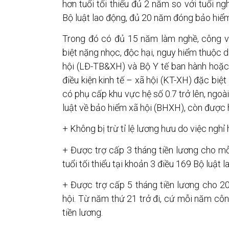
hơn tuổi tối thiểu đủ 2 năm so với tuổi ngh
Bộ luật lao động, đủ 20 năm đóng bảo hiểm 
Trong đó có đủ 15 năm làm nghề, công v
biệt nặng nhọc, độc hại, nguy hiểm thuộc
hội (LĐ-TB&XH) và Bộ Y tế ban hành hoặc
điều kiện kinh tế – xã hội (KT-XH) đặc biệ
có phụ cấp khu vực hệ số 0.7 trở lên, ngoà
luật về bảo hiểm xã hội (BHXH), còn được
+ Không bị trừ tỉ lệ lương hưu do việc nghỉ 
+ Được trợ cấp 3 tháng tiền lương cho mỗ
tuổi tối thiểu tại khoản 3 điều 169 Bộ luật l
+ Được trợ cấp 5 tháng tiền lương cho 
hội. Từ năm thứ 21 trở đi, cứ mỗi năm c
tiền lương.