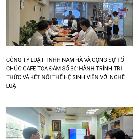
CÔNG TY LUẬT TNHH NAM HÀ VÀ CỘNG SỰ TỔ
CHỨC CAFE TỌA ĐÀM SỐ 36: HÀNH TRÌNH TRI
THỨC VÀ KẾT NỐI THẾ HỆ SINH VIÊN VỚI NGHỀ
LUẬT