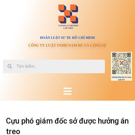
ĐOÀN LUẬT SƯ TP. HỒ CHÍ MINH
CÔNG TY LUẬT TNHH NAM HÀ VÀ CỘNG SỰ
Cựu phó giám đốc sở được hưởng án
treo