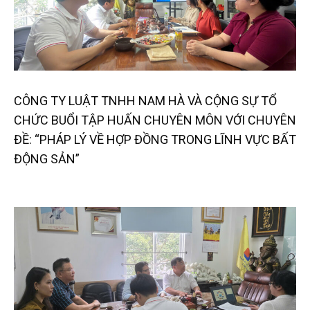
CÔNG TY LUẬT TNHH NAM HÀ VÀ CỘNG SỰ TỔ
CHỨC BUỔI TẬP HUẤN CHUYÊN MÔN VỚI CHUYÊN
ĐỀ: “PHÁP LÝ VỀ HỢP ĐỒNG TRONG LĨNH VỰC BẤT
ĐỘNG SẢN”