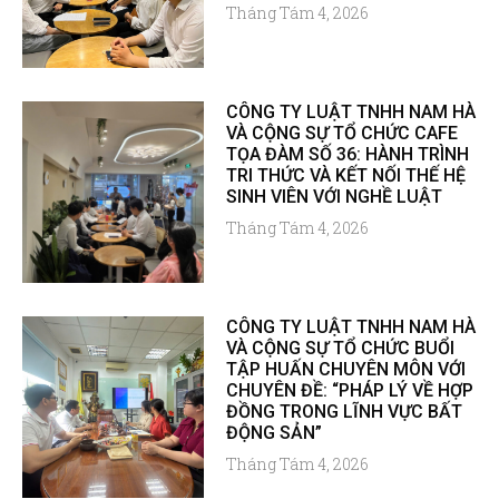
Tháng Tám 4, 2026
CÔNG TY LUẬT TNHH NAM HÀ
VÀ CỘNG SỰ TỔ CHỨC CAFE
TỌA ĐÀM SỐ 36: HÀNH TRÌNH
TRI THỨC VÀ KẾT NỐI THẾ HỆ
SINH VIÊN VỚI NGHỀ LUẬT
Tháng Tám 4, 2026
CÔNG TY LUẬT TNHH NAM HÀ
VÀ CỘNG SỰ TỔ CHỨC BUỔI
TẬP HUẤN CHUYÊN MÔN VỚI
CHUYÊN ĐỀ: “PHÁP LÝ VỀ HỢP
ĐỒNG TRONG LĨNH VỰC BẤT
ĐỘNG SẢN”
Tháng Tám 4, 2026