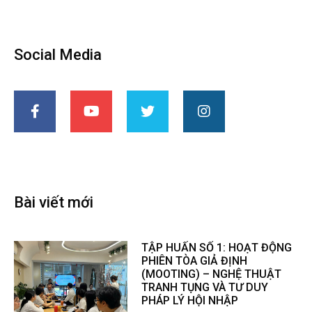
Social Media
Bài viết mới
TẬP HUẤN SỐ 1: HOẠT ĐỘNG
PHIÊN TÒA GIẢ ĐỊNH
(MOOTING) – NGHỆ THUẬT
TRANH TỤNG VÀ TƯ DUY
PHÁP LÝ HỘI NHẬP