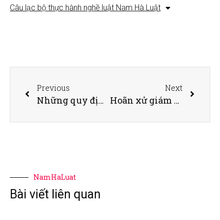
Câu lạc bộ thực hành nghề luật Nam Hà Luật
Previous
Next
Những quy định mới có hiệu lực trong tháng 10-2020
Hoãn xử giám đốc thẩm vụ ly hôn vợ chồng Trung Nguyên
NamHaLuat
Bài viết liên quan