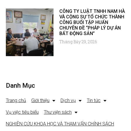
CÔNG TY LUẬT TNHH NAM HÀ
VÀ CỘNG SỰ TỔ CHỨC THÀNH
CÔNG BUỔI TẬP HUẤN
CHUYÊN ĐỀ “PHÁP LÝ DỰ ÁN
BẤT ĐỘNG SẢN”
Tháng Bảy 29, 2026
Danh Mục
Trang chủ
Giới thiệu
Dịch vụ
Tin tức
Vụ việc tiêu biểu
Thư viện sách
NGHIÊN CỨU KHOA HỌC VÀ THAM VẤN CHÍNH SÁCH