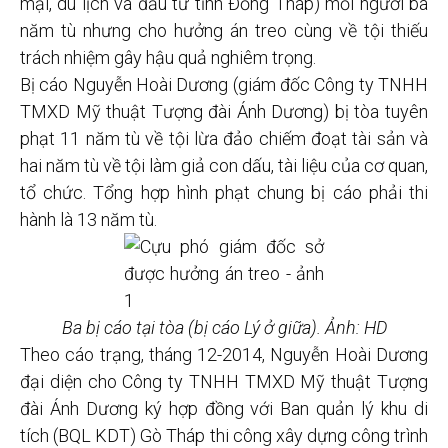
mại, du lịch và đầu tư tỉnh Đồng Tháp) mỗi người ba
năm tù nhưng cho hưởng án treo cùng về tội thiếu
trách nhiệm gây hậu quả nghiêm trọng.
Bị cáo Nguyễn Hoài Dương (giám đốc Công ty TNHH
TMXD Mỹ thuật Tượng đài Ánh Dương) bị tòa tuyên
phạt 11 năm tù về tội lừa đảo chiếm đoạt tài sản và
hai năm tù về tội làm giả con dấu, tài liệu của cơ quan,
tổ chức. Tổng hợp hình phạt chung bị cáo phải thi
hành là 13 năm tù.
Ba bị cáo tại tòa (bị cáo Lý ở giữa). Ảnh: HD
Theo cáo trạng, tháng 12-2014, Nguyễn Hoài Dương
đại diện cho Công ty TNHH TMXD Mỹ thuật Tượng
đài Ánh Dương ký hợp đồng với Ban quản lý khu di
tích (BQL KDT) Gò Tháp thi công xây dựng công trình