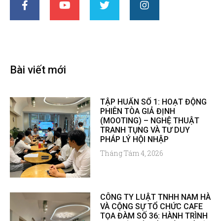
Bài viết mới
TẬP HUẤN SỐ 1: HOẠT ĐỘNG
PHIÊN TÒA GIẢ ĐỊNH
(MOOTING) – NGHỆ THUẬT
TRANH TỤNG VÀ TƯ DUY
PHÁP LÝ HỘI NHẬP
Tháng Tám 4, 2026
CÔNG TY LUẬT TNHH NAM HÀ
VÀ CỘNG SỰ TỔ CHỨC CAFE
TỌA ĐÀM SỐ 36: HÀNH TRÌNH