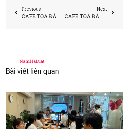
Previous
Next
CAFE TỌA ĐÀM SỐ 12 – CÔNG TY LUẬT NAM HÀ TỔ CHỨC THÀNH CÔNG CHƯƠNG TRÌNH VỚI CHỦ ĐỀ: “MỘT ĐỜI NHƯ KẺ TÌM ĐƯỜNG – ỨNG DỤNG TRONG HÀNH NGHỀ LUẬT” VÀ RA MẮT BẢN QUYỀN LOGO CHƯƠNG TRÌNH
CAFE TỌA ĐÀM SỐ 13 – CÔNG TY LUẬT NAM HÀ TỔ CHỨC THÀNH CÔNG CHƯƠNG TRÌNH VỚI CHỦ ĐỀ: CHIA SẺ NỘI DUNG 02 QUYỂN SÁCH “SỐNG THEO PHƯƠNG THỨC 80/20, CON NGƯỜI 80/20” VÀ ỨNG DỤNG TRONG HÀNH NGHỀ LUẬT
NamHaLuat
Bài viết liên quan