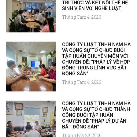
TRI THỨC VÀ KẾT NỐI THẾ HỆ
SINH VIÊN VỚI NGHỀ LUẬT
Tháng Tám 4, 2026
CÔNG TY LUẬT TNHH NAM HÀ
VÀ CỘNG SỰ TỔ CHỨC BUỔI
TẬP HUẤN CHUYÊN MÔN VỚI
CHUYÊN ĐỀ: “PHÁP LÝ VỀ HỢP
ĐỒNG TRONG LĨNH VỰC BẤT
ĐỘNG SẢN”
Tháng Tám 4, 2026
CÔNG TY LUẬT TNHH NAM HÀ
VÀ CỘNG SỰ TỔ CHỨC THÀNH
CÔNG BUỔI TẬP HUẤN
CHUYÊN ĐỀ “PHÁP LÝ DỰ ÁN
BẤT ĐỘNG SẢN”
Tháng Bảy 29, 2026