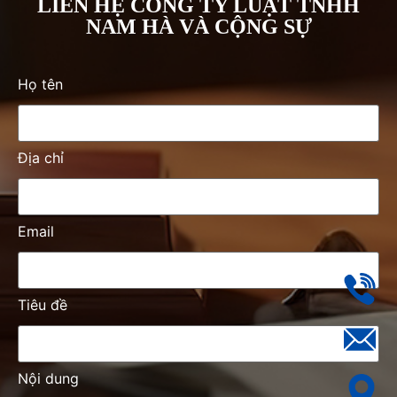
LIÊN HỆ CÔNG TY LUẬT TNHH
NAM HÀ VÀ CỘNG SỰ
Họ tên
Địa chỉ
Email
Tiêu đề
Nội dung