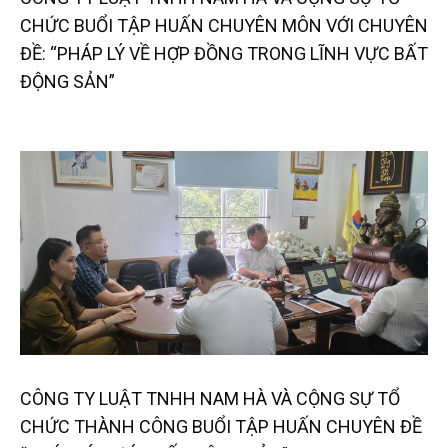
CHỨC BUỔI TẬP HUẤN CHUYÊN MÔN VỚI CHUYÊN
ĐỀ: “PHÁP LÝ VỀ HỢP ĐỒNG TRONG LĨNH VỰC BẤT
ĐỘNG SẢN”
CÔNG TY LUẬT TNHH NAM HÀ VÀ CỘNG SỰ TỔ
CHỨC THÀNH CÔNG BUỔI TẬP HUẤN CHUYÊN ĐỀ