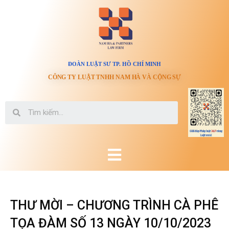
ĐOÀN LUẬT SƯ TP. HỒ CHÍ MINH
CÔNG TY LUẬT TNHH NAM HÀ VÀ CỘNG SỰ
THƯ MỜI – CHƯƠNG TRÌNH CÀ PHÊ
TỌA ĐÀM SỐ 13 NGÀY 10/10/2023