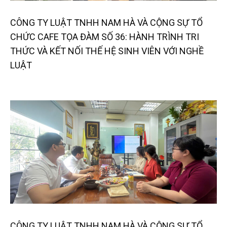
CÔNG TY LUẬT TNHH NAM HÀ VÀ CỘNG SỰ TỔ
CHỨC CAFE TỌA ĐÀM SỐ 36: HÀNH TRÌNH TRI
THỨC VÀ KẾT NỐI THẾ HỆ SINH VIÊN VỚI NGHỀ
LUẬT
CÔNG TY LUẬT TNHH NAM HÀ VÀ CỘNG SỰ TỔ