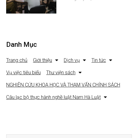
Danh Mục
Trang chủ
Giới thiệu
Dịch vụ
Tin tức
Vụ việc tiêu biểu
Thư viện sách
NGHIÊN CỨU KHOA HỌC VÀ THAM VẤN CHÍNH SÁCH
Câu lạc bộ thực hành nghề luật Nam Hà Luật