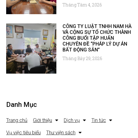
Tháng Tám 4, 2026
CÔNG TY LUẬT TNHH NAM HÀ
VÀ CỘNG SỰ TỔ CHỨC THÀNH
CÔNG BUỔI TẬP HUẤN
CHUYÊN ĐỀ “PHÁP LÝ DỰ ÁN
BẤT ĐỘNG SẢN”
Tháng Bảy 29, 2026
Danh Mục
Trang chủ
Giới thiệu
Dịch vụ
Tin tức
Vụ việc tiêu biểu
Thư viện sách