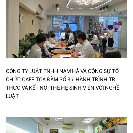
CÔNG TY LUẬT TNHH NAM HÀ VÀ CỘNG SỰ TỔ
CHỨC CAFE TỌA ĐÀM SỐ 36: HÀNH TRÌNH TRI
THỨC VÀ KẾT NỐI THẾ HỆ SINH VIÊN VỚI NGHỀ
LUẬT