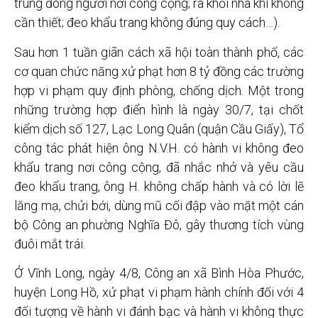
trung đông người nơi công cộng; ra khỏi nhà khi không
cần thiết; đeo khẩu trang không đúng quy cách…).
Sau hơn 1 tuần giãn cách xã hội toàn thành phố, các
cơ quan chức năng xử phạt hơn 8 tỷ đồng các trường
hợp vi phạm quy định phòng, chống dịch. Một trong
những trường hợp điển hình là ngày 30/7, tại chốt
kiểm dịch số 127, Lạc Long Quân (quận Cầu Giấy), Tổ
công tác phát hiện ông N.V.H. có hành vi không đeo
khẩu trang nơi công cộng, đã nhắc nhở và yêu cầu
đeo khẩu trang, ông H. không chấp hành và có lời lẽ
lăng mạ, chửi bới, dùng mũ cối đập vào mặt một cán
bộ Công an phường Nghĩa Đô, gây thương tích vùng
đuôi mắt trái.
Ở Vĩnh Long, ngày 4/8, Công an xã Bình Hòa Phước,
huyện Long Hồ, xử phạt vi phạm hành chính đối với 4
đối tượng về hành vi đánh bạc và hành vi không thực