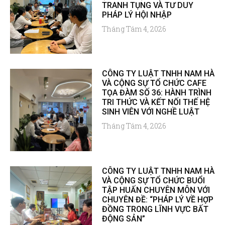
TRANH TỤNG VÀ TƯ DUY
PHÁP LÝ HỘI NHẬP
Tháng Tám 4, 2026
CÔNG TY LUẬT TNHH NAM HÀ
VÀ CỘNG SỰ TỔ CHỨC CAFE
TỌA ĐÀM SỐ 36: HÀNH TRÌNH
TRI THỨC VÀ KẾT NỐI THẾ HỆ
SINH VIÊN VỚI NGHỀ LUẬT
Tháng Tám 4, 2026
CÔNG TY LUẬT TNHH NAM HÀ
VÀ CỘNG SỰ TỔ CHỨC BUỔI
TẬP HUẤN CHUYÊN MÔN VỚI
CHUYÊN ĐỀ: “PHÁP LÝ VỀ HỢP
ĐỒNG TRONG LĨNH VỰC BẤT
ĐỘNG SẢN”