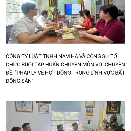
CÔNG TY LUẬT TNHH NAM HÀ VÀ CỘNG SỰ TỔ
CHỨC BUỔI TẬP HUẤN CHUYÊN MÔN VỚI CHUYÊN
ĐỀ: “PHÁP LÝ VỀ HỢP ĐỒNG TRONG LĨNH VỰC BẤT
ĐỘNG SẢN”