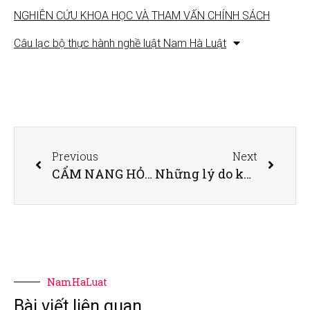
NGHIÊN CỨU KHOA HỌC VÀ THAM VẤN CHÍNH SÁCH
Câu lạc bộ thực hành nghề luật Nam Hà Luật
Previous
Next
CẨM NANG HỎI – ĐÁP THỦ TỤC VỀ ĐĂNG KÝ ĐẤT ĐAI VÀ CẤP GIẤY CHỨNG NHẬN QUYỀN SỬ DỤNG ĐẤT, QUYỀN SỞ HỮU NHÀ Ở VÀ TÀI SẢN KHÁC GẮN LIỀN VỚI ĐẤT
Những lý do không mua bán đất bằng hợp đồng ủy quyền
NamHaLuat
Bài viết liên quan