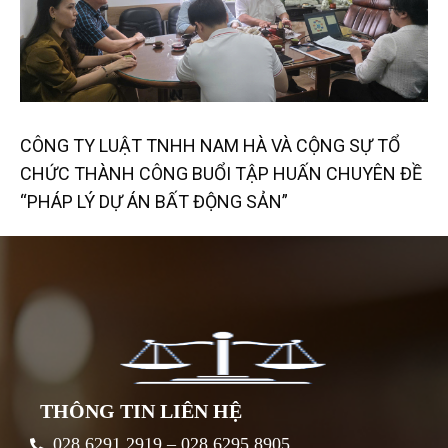
CÔNG TY LUẬT TNHH NAM HÀ VÀ CỘNG SỰ TỔ
CHỨC THÀNH CÔNG BUỔI TẬP HUẤN CHUYÊN ĐỀ
“PHÁP LÝ DỰ ÁN BẤT ĐỘNG SẢN”
THÔNG TIN LIÊN HỆ
028 6291 2919 – 028 6295 8905