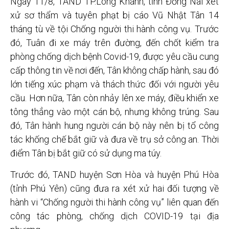
Ngày 11/8, TAND TP.Long Khánh, tỉnh Đồng Nai xét
xử sơ thẩm và tuyên phạt bị cáo Vũ Nhật Tân 14
tháng tù về tội Chống người thi hành công vụ. Trước
đó, Tuân đi xe máy trên đường, đến chốt kiểm tra
phòng chống dịch bệnh Covid-19, được yêu cầu cung
cấp thông tin về nơi đến, Tân không chấp hành, sau đó
lớn tiếng xúc phạm và thách thức đối với người yêu
cầu. Hơn nữa, Tân còn nhảy lên xe máy, điều khiển xe
tông thẳng vào một cán bộ, nhưng không trúng. Sau
đó, Tân hành hung người cán bộ này nên bị tổ công
tác khống chế bắt giữ và đưa về trụ sở công an. Thời
điểm Tân bị bắt giữ có sử dụng ma túy.
Trước đó, TAND huyện Sơn Hòa và huyện Phú Hòa
(tỉnh Phú Yên) cũng đưa ra xét xử hai đối tượng về
hành vi “Chống người thi hành công vụ” liên quan đến
công tác phòng, chống dịch COVID-19 tại địa