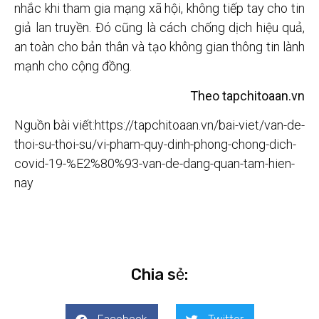
nhắc khi tham gia mạng xã hội, không tiếp tay cho tin
giả lan truyền. Đó cũng là cách chống dịch hiệu quả,
an toàn cho bản thân và tạo không gian thông tin lành
mạnh cho cộng đồng.
Theo tapchitoaan.vn
Nguồn bài viết:https://tapchitoaan.vn/bai-viet/van-de-
thoi-su-thoi-su/vi-pham-quy-dinh-phong-chong-dich-
covid-19-%E2%80%93-van-de-dang-quan-tam-hien-
nay
Chia sẻ: